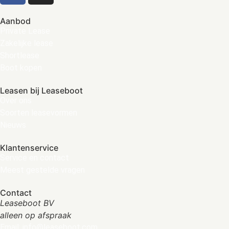
Aanbod
Private Lease
Zakelijke lease
Shortlease
Boot kopen
Leasen bij Leaseboot
Over ons
Soorten leasevormen
Nieuws
Klantenservice
Service en contact
Meest gestelde vragen
Contact
Leaseboot BV
alleen op afspraak
Email: info@leaseboot.com